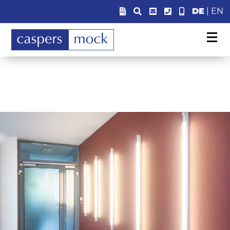
Wettbewerbsrecht, insbesondere UWG, das
DE
|
EN
Markenrecht
sowie das
Urheberrecht
. Zu diesem
Bereich gehören aber auch das
Designrecht
(früher
Geschmacksmusterrecht genannt),
Patentrecht
und
Gebrauchsmusterrecht
. Wir beraten darüber hinaus
auch im Bereich des
Kartellrechts
." />