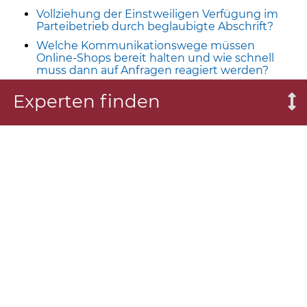
Vollziehung der Einstweiligen Verfügung im
Parteibetrieb durch beglaubigte Abschrift?
Welche Kommunikationswege müssen
Online-Shops bereit halten und wie schnell
muss dann auf Anfragen reagiert werden?
Der Text unterliegt dem Urheberrecht - eine
Experten finden
kleine Einführung in Urheberrechte im Netz
LG Frankfurt, Urt. v. 07.01.2009 - Zwei-Zeichen-
Domains und Registrierungsanspruch im
Lichte der KFZ-Zulassungsbezirke
GESETZLICHE