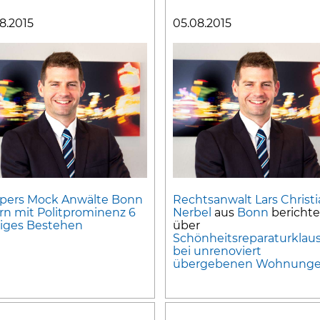
08.2015
05.08.2015
pers Mock Anwälte Bonn
Rechtsanwalt Lars Christ
ern mit Politprominenz 6
Nerbel
aus
Bonn
berichte
riges Bestehen
über
Schönheitsreparaturklau
bei unrenoviert
übergebenen Wohnung