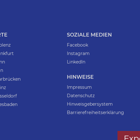
RTE
SOZIALE MEDIEN
blenz
Facebook
nkfurt
Instagram
nn
LinkedIn
ln
HINWEISE
arbrücken
Impressum
inz
Datenschutz
sseldorf
Hinweisgebersystem
esbaden
Barrierefreiheitserklärung
Exp