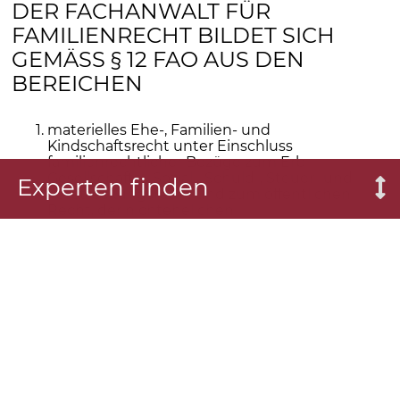
DER FACHANWALT FÜR
FAMILIENRECHT BILDET SICH
GEMÄSS § 12 FAO AUS DEN
BEREICHEN
materielles Ehe-, Familien- und
Kindschaftsrecht unter Einschluss
familienrechtlicher Bezüge zum Erb-,
Gesellschafts-, Sozial-, Schuld-, Steuer- und
Experten finden
Vollstreckungsrecht und zum öffentlichen
Recht, der nichtehelichen
Lebensgemeinschaft und der eingetragenen
Lebenspartnerschaft,
familienrechtliches Verfahrens- und
Kostenrecht,
Internationales Privatrecht im Familienrecht,
Theorie und Praxis familienrechtlicher
Mandatsbearbeitung und Vertragsgestaltung.