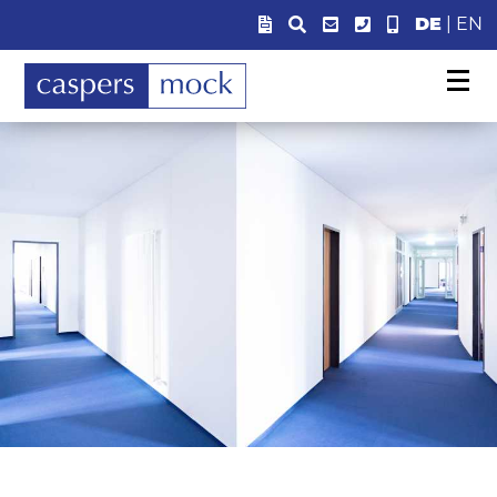
DE
|
EN