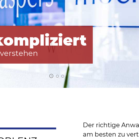
kompliziert
fassend
verstehen
 Probleme
⊙ ○ ○
○ ⊙ ○
Der richtige Anwa
am besten zu vert