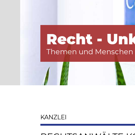
Recht - Un
Recht - Um
Themen und Menschen 
Fachleute für komplexe
KANZLEI