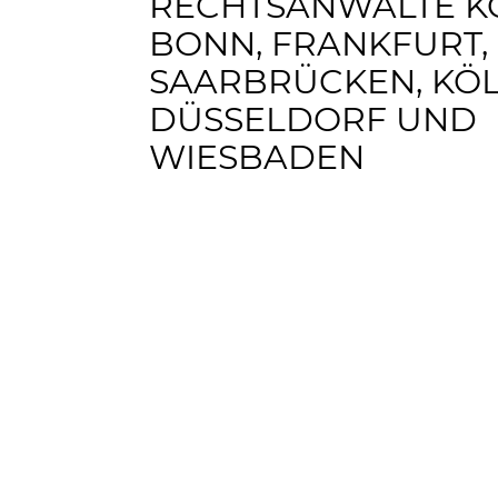
RECHTSANWÄLTE K
BONN, FRANKFURT,
SAARBRÜCKEN, KÖL
DÜSSELDORF UND
WIESBADEN