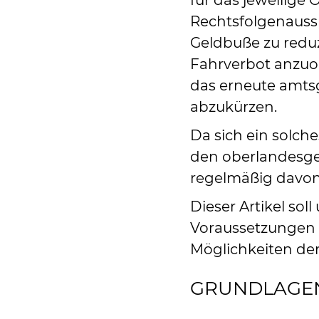
für das jeweilige 
Rechtsfolgenauss
Geldbuße zu reduz
Fahrverbot anzu
das erneute amtsg
abzukürzen.
Da sich ein solch
den oberlandesge
regelmäßig davo
Dieser Artikel sol
Voraussetzungen 
Möglichkeiten der
GRUNDLAGE