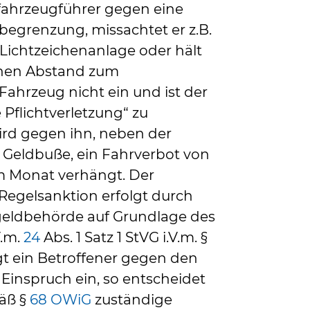
tfahrzeugführer gegen eine
egrenzung, missachtet er z.B.
r Lichtzeichenanlage oder hält
ichen Abstand zum
ahrzeug nicht ein und ist der
 Pflichtverletzung“ zu
wird gegen ihn, neben der
 Geldbuße, ein Fahrverbot von
 Monat verhängt. Der
Regelsanktion erfolgt durch
ßgeldbehörde auf Grundlage des
V.m.
24
Abs. 1 Satz 1 StVG i.V.m. §
egt ein Betroffener gegen den
inspruch ein, so entscheidet
äß §
68 OWiG
zuständige