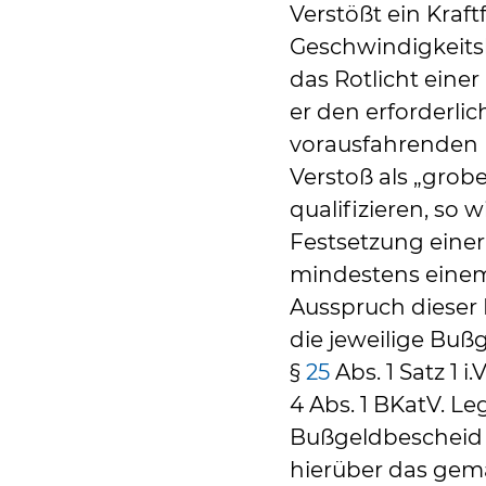
Verstößt ein Kraf
Geschwindigkeitsb
das Rotlicht eine
er den erforderl
vorausfahrenden F
Verstoß als „grobe
qualifizieren, so 
Festsetzung einer
mindestens einem
Ausspruch dieser 
die jeweilige Bu
§
25
Abs. 1 Satz 1 i.
4 Abs. 1 BKatV. L
Bußgeldbescheid E
hierüber das gem