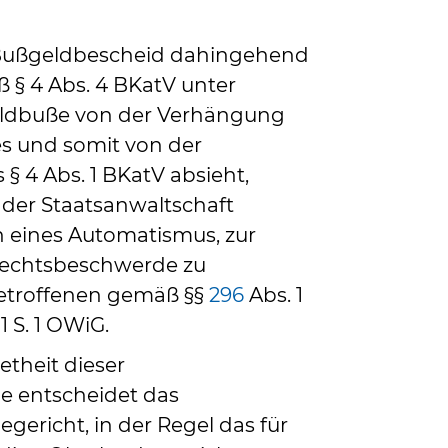
 Bußgeldbescheid dahingehend
ß § 4 Abs. 4 BKatV unter
ldbuße von der Verhängung
s und somit von der
§ 4 Abs. 1 BKatV absieht,
der Staatsanwaltschaft
h eines Automatismus, zur
Rechtsbeschwerde zu
etroffenen gemäß §§
296
Abs. 1
1 S. 1 OWiG.
theit dieser
 entscheidet das
ericht, in der Regel das für