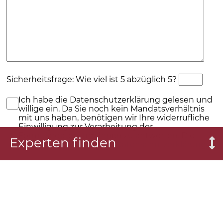
Sicherheitsfrage: Wie viel ist 5 abzüglich 5?
Ich habe die Datenschutzerklärung gelesen und
willige ein. Da Sie noch kein Mandatsverhältnis
mit uns haben, benötigen wir Ihre widerrufliche
Einwilligung zur Verarbeitung der
Formulardaten, um Ihnen zu antworten. Die
Experten finden
Details finden Sie in der
Datenschutzerklärung
.