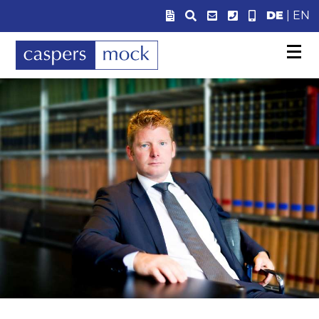
DE
|
EN