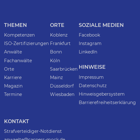
THEMEN
ORTE
SOZIALE MEDIEN
Kompetenzen
Koblenz
Facebook
ISO-Zertifizierungen
Frankfurt
Instagram
Anwälte
Bonn
LinkedIn
Fachanwälte
Köln
HINWEISE
Orte
Saarbrücken
Impressum
Karriere
Mainz
Datenschutz
Magazin
Düsseldorf
Hinweisgebersystem
Termine
Wiesbaden
Barrierefreiheitserklärung
KONTAKT
Strafverteidiger-Notdienst
anwaelte@caspers-mock.de