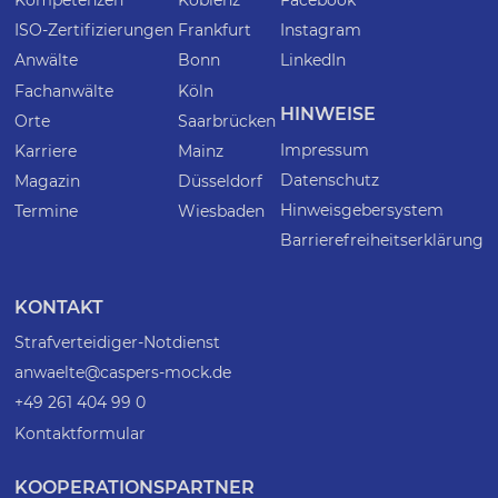
Kompetenzen
Koblenz
Facebook
ISO-Zertifizierungen
Frankfurt
Instagram
Anwälte
Bonn
LinkedIn
Fachanwälte
Köln
HINWEISE
Orte
Saarbrücken
Impressum
Karriere
Mainz
Datenschutz
Magazin
Düsseldorf
Hinweisgebersystem
Termine
Wiesbaden
Barrierefreiheitserklärung
KONTAKT
Strafverteidiger-Notdienst
anwaelte@caspers-mock.de
+49 261 404 99 0
Kontaktformular
KOOPERATIONSPARTNER