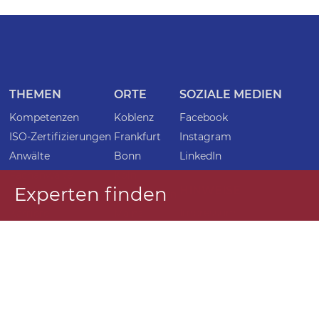
THEMEN
ORTE
SOZIALE MEDIEN
Kompetenzen
Koblenz
Facebook
ISO-Zertifizierungen
Frankfurt
Instagram
Anwälte
Bonn
LinkedIn
Fachanwälte
Köln
Experten finden
HINWEISE
Orte
Saarbrücken
Impressum
Karriere
Mainz
Datenschutz
Magazin
Düsseldorf
Hinweisgebersystem
Termine
Wiesbaden
Barrierefreiheitserklärung
KONTAKT