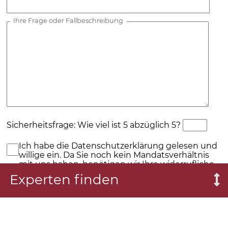
Ihre Frage oder Fallbeschreibung
Sicherheitsfrage: Wie viel ist 5 abzüglich 5?
Ich habe die Datenschutzerklärung gelesen und
willige ein. Da Sie noch kein Mandatsverhältnis
mit uns haben, benötigen wir Ihre widerrufliche
Einwilligung zur Verarbeitung der
Experten finden
Formulardaten, um Ihnen zu antworten. Die
Details finden Sie in der
Datenschutzerklärung
.