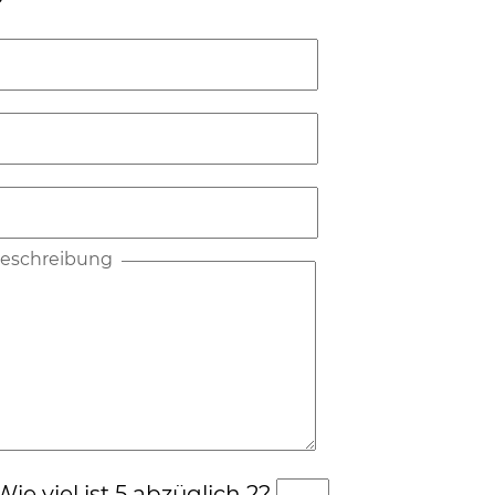
?
lbeschreibung
ie viel ist 5 abzüglich 2?