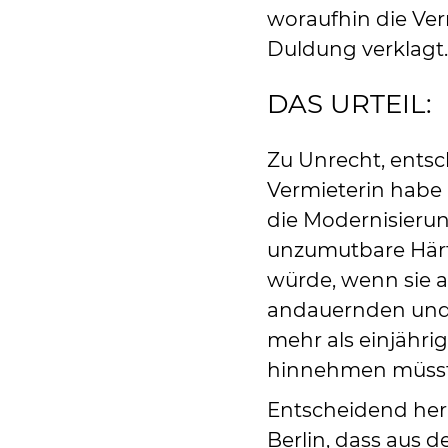
woraufhin die Ver
Duldung verklagt.
DAS URTEIL:
Zu Unrecht, entsc
Vermieterin habe
die Modernisier
unzumutbare Härt
würde, wenn sie 
andauernden und
mehr als einjähr
hinnehmen müsst
Entscheidend her
Berlin, dass aus 