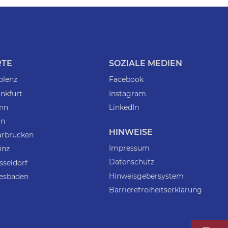
RTE
SOZIALE MEDIEN
blenz
Facebook
nkfurt
Instagram
nn
LinkedIn
ln
HINWEISE
arbrücken
Impressum
inz
Datenschutz
sseldorf
Hinweisgebersystem
esbaden
Barrierefreiheitserklärung