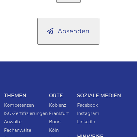
Absenden
THEMEN
ORTE
SOZIALE MEDIEN
Kompetenzen
Koblenz
Facebook
ISO-Zertifizierungen
Frankfurt
Instagram
Anwälte
Bonn
LinkedIn
Fachanwälte
Köln
HINWEISE