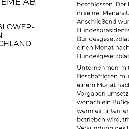
TEME AB
beschlossen. Der
in seiner Plenarsi
Anschließend wu
EBLOWER-
Bundespräsidente
N
Bundesgesetzblatt 
SCHLAND
einen Monat nach
Bundesgesetzblatt 
Unternehmen mit
Beschäftigten mü
einem Monat nac
Vorgaben umsetze
wonach ein Bußgel
wenn ein interner
betrieben wird, tr
Verkündung des Hi