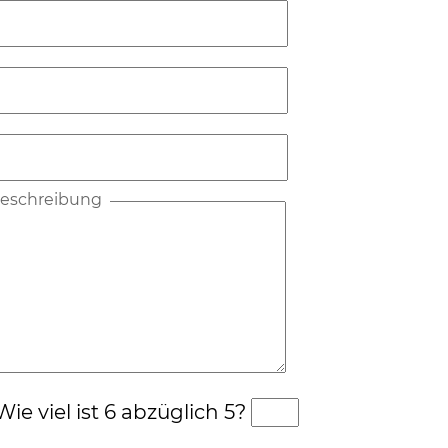
lbeschreibung
ie viel ist 6 abzüglich 5?