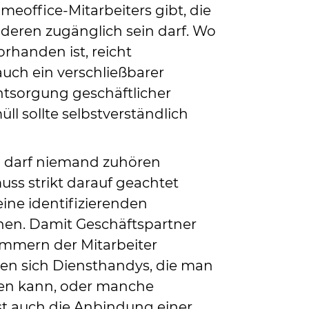
eoffice-Mitarbeiters gibt, die
deren zugänglich sein darf. Wo
orhanden ist, reicht
uch ein verschließbarer
Entsorgung geschäftlicher
ll sollte selbstverständlich
n darf niemand zuhören
ss strikt darauf geachtet
eine identifizierenden
en. Damit Geschäftspartner
ummern der Mitarbeiter
len sich Diensthandys, die man
gen kann, oder manche
st auch die Anbindung einer