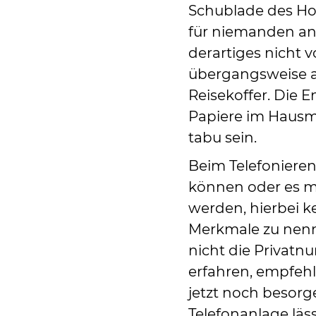
Schublade des Hom
für niemanden an
derartiges nicht v
übergangsweise a
Reisekoffer. Die 
Papiere im Hausmü
tabu sein.
Beim Telefoniere
können oder es mu
werden, hierbei k
Merkmale zu nenn
nicht die Privatn
erfahren, empfeh
jetzt noch besor
Telefonanlage läs