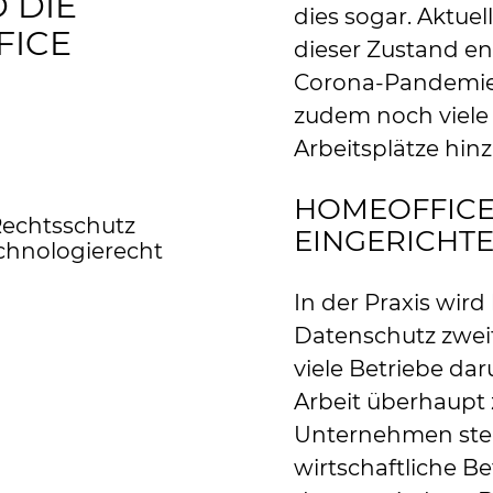
 DIE
dies sogar. Aktuel
FICE
dieser Zustand en
Corona-Pandemie 
zudem noch viele
Arbeitsplätze hi
HOMEOFFICE
Rechtsschutz
EINGERICHTE
chnologierecht
In der Praxis wir
Datenschutz zweit
viele Betriebe da
Arbeit überhaupt 
Unternehmen stell
wirtschaftliche B