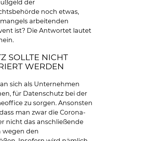
ußgeld der
chtsbehörde noch etwas,
 mangels arbeitenden
vent ist? Die Antwortet lautet
nein.
Z SOLLTE NICHT
ORIERT WERDEN
man sich als Unternehmen
n, für Datenschutz bei der
office zu sorgen. Ansonsten
 dass man zwar die Corona-
ber nicht das anschließende
n wegen den
ößen. Insofern wird nämlich