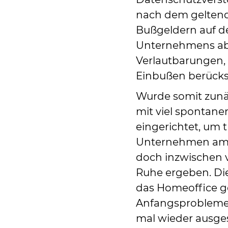
nach dem gelten
Bußgeldern auf d
Unternehmens abge
Verlautbarungen,
Einbußen berücks
Wurde somit zunä
mit viel spontaner
eingerichtet, um 
Unternehmen am L
doch inzwischen v
Ruhe ergeben. Die
das Homeoffice g
Anfangsprobleme 
mal wieder ausge