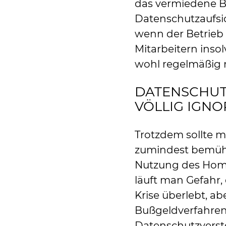
das vermiedene B
Datenschutzaufsi
wenn der Betrieb
Mitarbeitern insol
wohl regelmäßig 
DATENSCHUT
VÖLLIG IGN
Trotzdem sollte 
zumindest bemühe
Nutzung des Home
läuft man Gefahr,
Krise überlebt, a
Bußgeldverfahre
Datenschutzverst