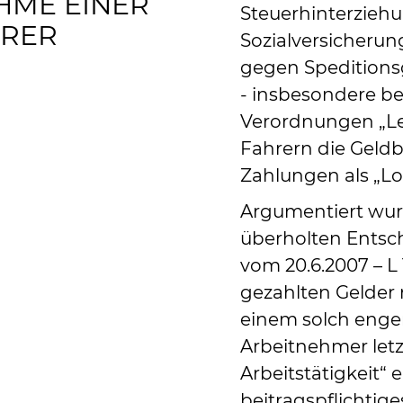
E EINER S
Steuerhinterzieh
RER
Sozialversicherun
gegen Speditionsg
- insbesondere be
Verordnungen „Le
Fahrern die Geld
Zahlungen als „L
Argumentiert wurd
überholten Entsc
vom 20.6.2007 – L 
gezahlten Gelder m
einem solch engen
Arbeitnehmer letz
Arbeitstätigkeit“ 
beitragspflichtiges