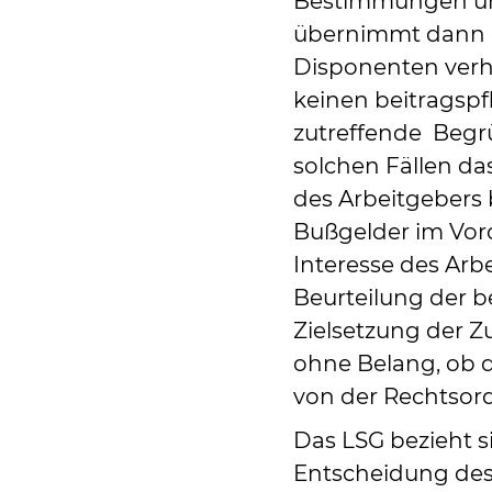
Bestimmungen un
übernimmt dann d
Disponenten verhä
keinen beitragspfl
zutreffende Begrü
solchen Fällen da
des Arbeitgebers 
Bußgelder im Vor
Interesse des Arbe
Beurteilung der b
Zielsetzung der Z
ohne Belang, ob d
von der Rechtsordn
Das LSG bezieht s
Entscheidung des 