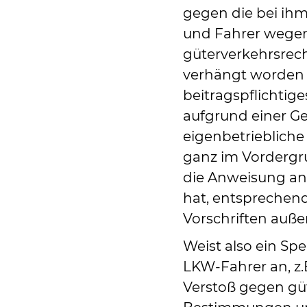
gegen die bei ih
und Fahrer wegen
güterverkehrsrec
verhängt worden 
beitragspflichtig
aufgrund einer G
eigenbetriebliche
ganz im Vordergr
die Anweisung an
hat, entsprechend
Vorschriften außer
Weist also ein S
LKW-Fahrer an, z.
Verstoß gegen gü