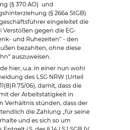
ung (§ 370 AO) und
gshinterziehung (§ 266a StGB)
eschäftsführer eingeleitet die
i Verstößen gegen die EG-
nk- und Ruhezeiten“ - den
bußen bezahlten, ohne diese
ohn“ auszuweisen.
e hier, u.a. in einer nun wohl
heidung des LSG NRW (Urteil
11(8)R 75/06), damit, dass die
it der Arbeitstätigkeit in
 Verhältnis stünden, dass der
tendlich die Zahlung „für seine
erhalte und es sich so um
 Entgelt i.S. des § 14 I S.1 SGB IV