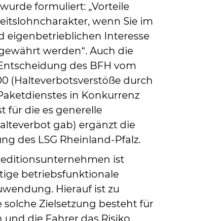
 wurde formuliert: „Vorteile
eitslohncharakter, wenn Sie im
 eigenbetrieblichen Interesse
 gewährt werden“. Auch die
Entscheidung des BFH vom
/00 (Halteverbotsverstöße durch
 Paketdienstes in Konkurrenz
 für die es generelle
teverbot gab) ergänzt die
ung des LSG Rheinland-Pfalz.
Speditionsunternehmen ist
tige betriebsfunktionale
uwendung. Hierauf ist zu
 solche Zielsetzung besteht für
und die Fahrer das Risiko