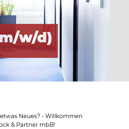
(m/w/d)
ür etwas Neues? - Willkommen
Mock & Partner mbB!