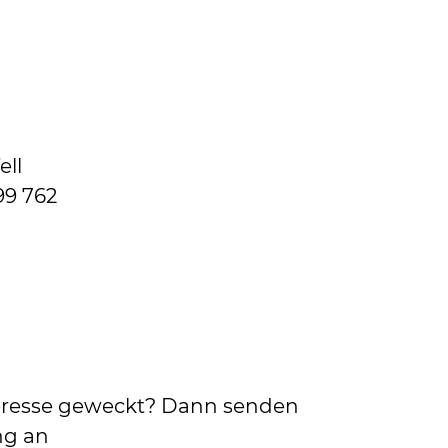
ell
99 762
teresse geweckt? Dann senden
ng an