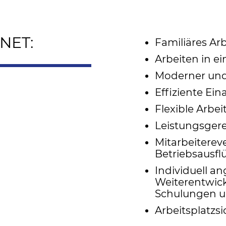
NET:
Familiäres Ar
Arbeiten in 
Moderner und v
Effiziente Ei
Flexible Arbe
Leistungsger
Mitarbeitereve
Betriebsausfl
Individuell a
Weiterentwick
Schulungen u
Arbeitsplatzsi