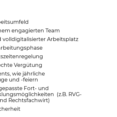
beitsumfeld
einem engagierten Team
olldigitalisierter Arbeitsplatz
narbeitungsphase
itszeitenregelung
echte Vergütung
nts, wie jährliche
üge und -feiern
ngepasste Fort- und
lungsmöglichkeiten (z.B. RVG-
nd Rechtsfachwirt)
cherheit