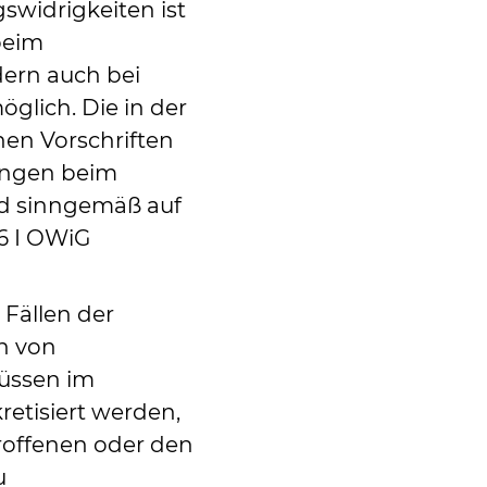
swidrigkeiten ist
beim
dern auch bei
öglich. Die in der
en Vorschriften
ngen beim
nd sinngemäß auf
6 I OWiG
 Fällen der
n von
müssen im
etisiert werden,
troffenen oder den
u