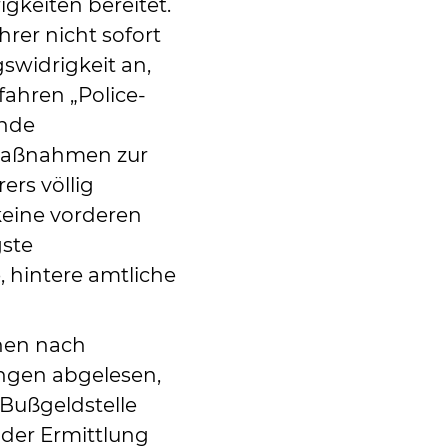
gkeiten bereitet.
hrer nicht sofort
widrigkeit an,
fahren „Police-
ende
d Maßnahmen zur
ers völlig
keine vorderen
ste
, hintere amtliche
hen nach
ngen abgelesen,
e Bußgeldstelle
der Ermittlung