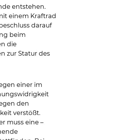
de entstehen.
mit einem Kraftrad
eschluss darauf
ung beim
en die
 zur Statur des
.
gen einer im
ungswidrigkeit
gegen den
eit verstößt.
r muss eine –
chende