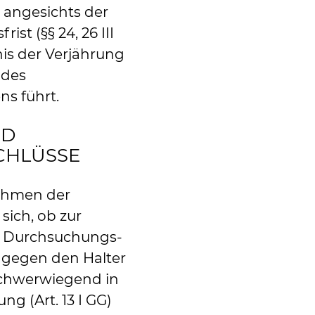
- angesichts der
st (§§ 24, 26 III
is der Verjährung
 des
s führt.
ND
CHLÜSSE
ahmen der
 sich, ob zur
in Durchsuchungs-
gegen den Halter
schwerwiegend in
ng (Art. 13 I GG)