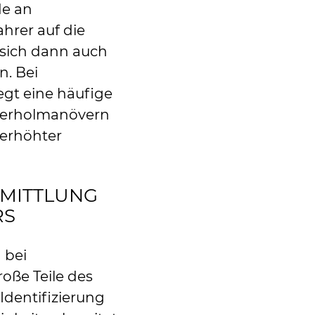
e an
hrer auf die
 sich dann auch
n. Bei
egt eine häufige
berholmanövern
berhöhter
RMITTLUNG
RS
 bei
oße Teile des
 Identifizierung