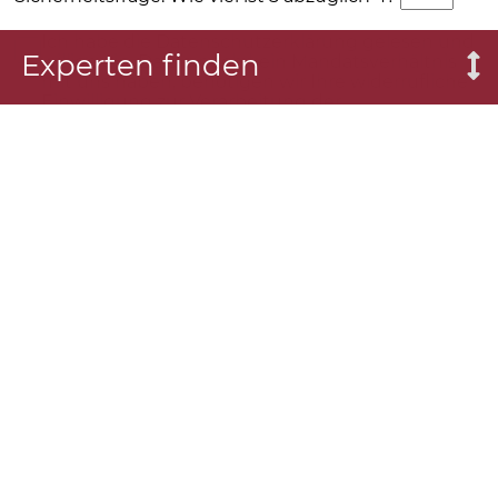
Ich habe die Datenschutzerklärung gelesen und
Experten finden
willige ein. Da Sie noch kein Mandatsverhältnis
mit uns haben, benötigen wir Ihre widerrufliche
Einwilligung zur Verarbeitung der
Formulardaten, um Ihnen zu antworten. Die
Details finden Sie in der
Datenschutzerklärung
.
Absenden