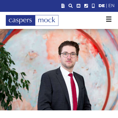
DE
|
EN