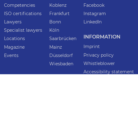
Competencies
Koblenz
Facebook
ISO certifications
Frankfurt
Instagram
Lawyers
Bonn
LinkedIn
Specialist lawyers
Köln
INFORMATION
Locations
Saarbrücken
Imprint
Magazine
Mainz
Privacy policy
Events
Düsseldorf
Whistleblower
Wiesbaden
Accessibility statement
CONTACT
anwaelte@caspers-mock.de
+49 261 404 99 0
PARTNERS
SWBS