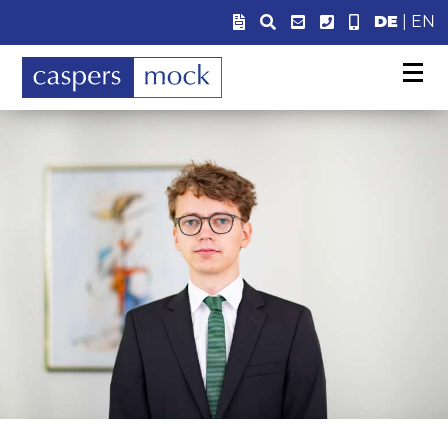
DE
|
EN