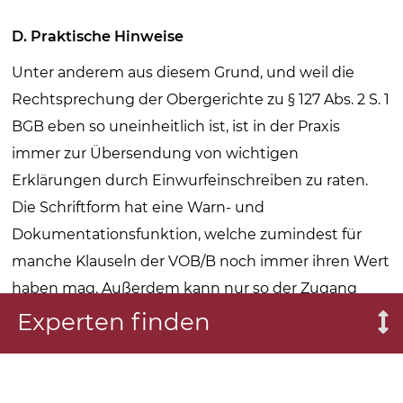
D. Praktische Hinweise
Unter anderem aus diesem Grund, und weil die
Rechtsprechung der Obergerichte zu § 127 Abs. 2 S. 1
BGB eben so uneinheitlich ist, ist in der Praxis
immer zur Übersendung von wichtigen
Erklärungen durch Einwurfeinschreiben zu raten.
Die Schriftform hat eine Warn- und
Dokumentationsfunktion, welche zumindest für
manche Klauseln der VOB/B noch immer ihren Wert
haben mag. Außerdem kann nur so der Zugang
einer Erklärung im Zweifel auf den Tag genau
Experten finden
gerichtsfest bewiesen werden. Wenn die Zeit
drängt, kann die Erklärung auch eingescannt und
vorab per Mail übersandt werden. Man kann dabei