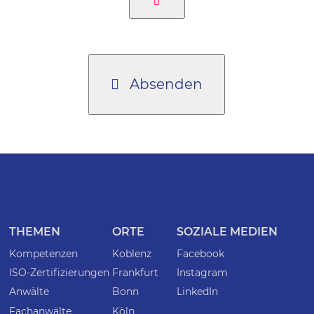
Absenden
THEMEN
ORTE
SOZIALE MEDIEN
Kompetenzen
Koblenz
Facebook
ISO-Zertifizierungen
Frankfurt
Instagram
Anwälte
Bonn
LinkedIn
Fachanwälte
Köln